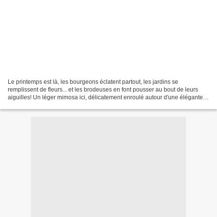
Le printemps est là, les bourgeons éclatent partout, les jardins se
remplissent de fleurs... et les brodeuses en font pousser au bout de leurs
aiguilles! Un léger mimosa ici, délicatement enroulé autour d'une élégante
initiale. C'est un travail réalisé...