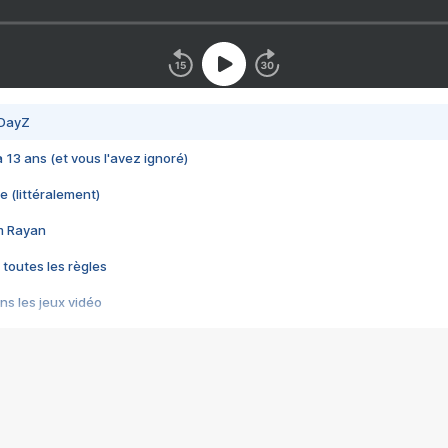
 DayZ
 a 13 ans (et vous l'avez ignoré)
e (littéralement)
im Rayan
 toutes les règles
s les jeux vidéo
us choquant de Rockstar ? - Le scandale BULLY
e plus moche de Steam
du RÊVE tourne au CAUCHEMAR
pendant 8 heures