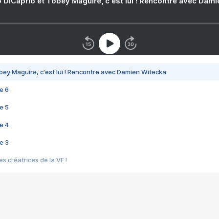
 DiCaprio et Tobey Maguire, c'est lui ! Rencontre avec Dam
bey Maguire, c'est lui ! Rencontre avec Damien Witecka
e 6
e 5
e 4
e 3
s créatrices de la VF !
e 2
e 1
e Mektoub My Love arrive enfin ! Rencontre avec Shaïn Boumedine et Sal