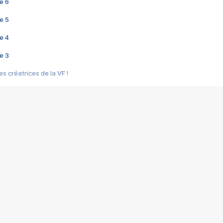
e 6
e 5
e 4
e 3
s créatrices de la VF !
e 2
e 1
e Mektoub My Love arrive enfin ! Rencontre avec Shaïn Boumedine et Sal
i : après Toni en famille
elle réalise le bouleversant Dites lui que je l'aime
ais ! Rencontre autour de Vie privée de Rebecca Zlotowski
 de Marguerite, Grave... Rencontre avec Ella Rumpf
 Les Rêveurs, un film intime sur la santé mentale