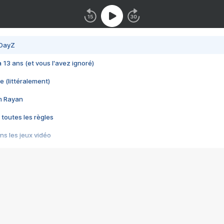
 DayZ
 a 13 ans (et vous l'avez ignoré)
e (littéralement)
im Rayan
 toutes les règles
s les jeux vidéo
us choquant de Rockstar ? - Le scandale BULLY
e plus moche de Steam
du RÊVE tourne au CAUCHEMAR
pendant 8 heures