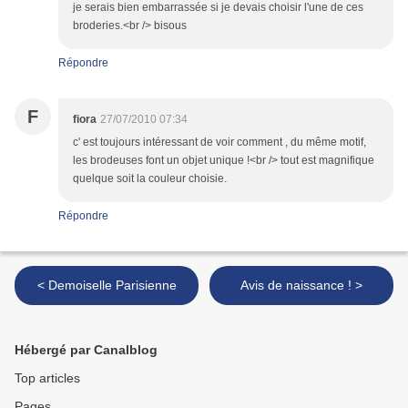
je serais bien embarrassée si je devais choisir l'une de ces
broderies.<br /> bisous
Répondre
F
fiora
27/07/2010 07:34
c' est toujours intéressant de voir comment , du même motif,
les brodeuses font un objet unique !<br /> tout est magnifique
quelque soit la couleur choisie.
Répondre
< Demoiselle Parisienne
Avis de naissance ! >
Hébergé par Canalblog
Top articles
Pages