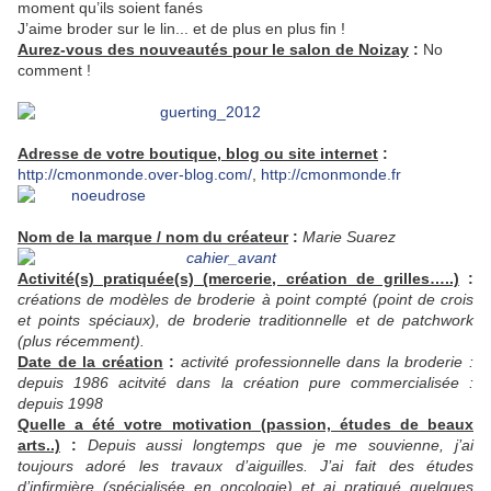
moment qu’ils soient fanés
J’aime broder sur le lin... et de plus en plus fin !
Aurez-vous des nouveautés pour le salon de Noizay
:
No
comment !
Adresse de votre boutique, blog ou site internet
:
http://cmonmonde.over-blog.com/
,
http://cmonmonde.fr
Nom de la marque / nom du créateur
:
Marie Suarez
Activité(s) pratiquée(s) (mercerie, création de grilles…..)
:
créations de modèles de broderie à point compté (point de crois
et points spéciaux), de broderie traditionnelle et de patchwork
(plus récemment).
Date de la création
:
activité professionnelle dans la broderie :
depuis 1986 acitvité dans la création pure commercialisée :
depuis 1998
Quelle a été votre motivation (passion, études de beaux
arts..)
:
Depuis aussi longtemps que je me souvienne, j’ai
toujours adoré les travaux d’aiguilles. J’ai fait des études
d’infirmière (spécialisée en oncologie) et ai pratiqué quelques