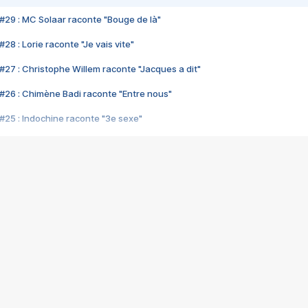
#29 : MC Solaar raconte "Bouge de là"
28 : Lorie raconte "Je vais vite"
#27 : Christophe Willem raconte "Jacques a dit"
#26 : Chimène Badi raconte "Entre nous"
#25 : Indochine raconte "3e sexe"
#24 : Zaho raconte "C'est chelou"
#23 : Patrick Bruel raconte "Au café des délices"
#22 : Kyo raconte "Le chemin"
#21 : Nolwenn Leroy raconte "Cassé"
#20 : Patrick Hernandez raconte "Born to be alive"
#19 : Lorie raconte "Près de moi"
#18 : Michael Jones raconte "A nos actes manqués" (avec Jean-Jacque