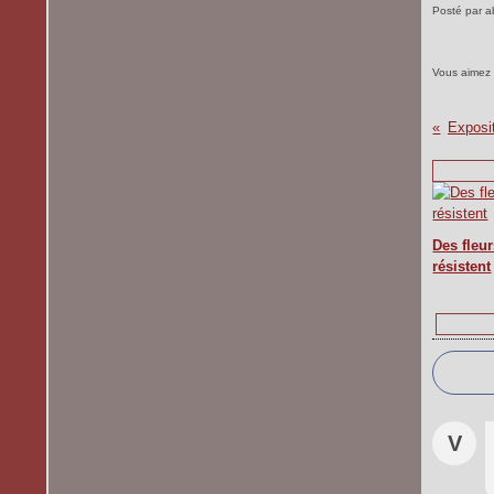
Posté par a
Vous aimez
Exposit
Des fleur
résistent
V