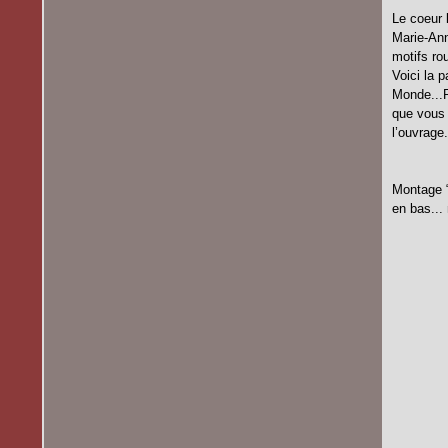
Le coeur 
Marie-Ann
motifs ro
Voici la 
Monde...R
que vous 
l’ouvrage
Montage “
en bas...