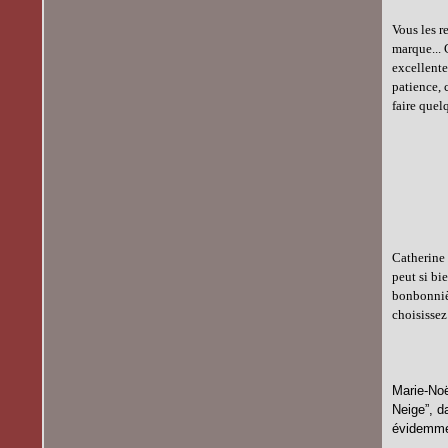
Vous les r
marque... 
excellente
patience, 
faire quel
Catherine 
peut si bi
bonbonnièr
choisissez
Marie-Noë
Neige”, d
évidemmen