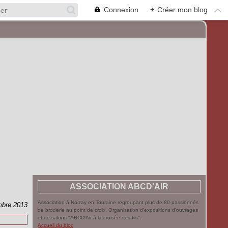
Connexion
+
Créer mon blog
ASSOCIATION ABCD'AIR
Association à Noizay en Touraine regroupant plus de 80 passionnés
mbre 2013
de broderie au point de croix. Organisation d'expositions d'ouvrages
et de salons "ABCD'Air à la croisée des fils".
Accueil du blog