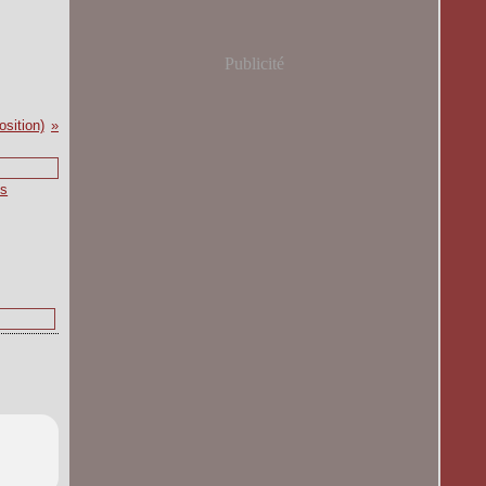
Publicité
sition)