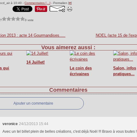
bcd_air à 10:40 -
Commentaires [
…
]
- Permalien [
#
]
 ?
0 vote
ion 2013 : acte 14 Gourmandises.....
NOEL (acte 15 de l'expo
Vous aimerez aussi :
14 Juillet!
s qui
Le coin des
Salon, infos
écrivaines
pratiques...
Commentaires
Ajouter un commentaire
veronice
24/12/2013 15:44
Avec un tel billet plein de belles créations, c'est déjà Noël !!! Bravo à vous toutes !