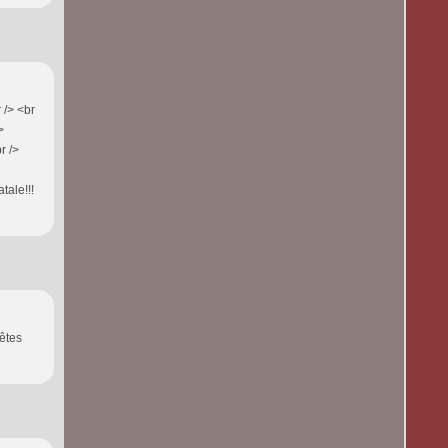
r /> <br
>
r />
tale!!!
fêtes