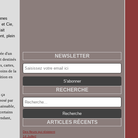
ennes
 et Cie,
ait
nt, plein
rée d'un
NEWSLETTER
t destinés
, cartes,
coins de la
ition en
RECHERCHE
s ça
oposé par
aissable,
certains
tendant,
ARTICLES RÉCENTS
Des fleurs qui résistent
14 Juillet!