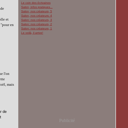
Le coin des écrivaines
Salon, infos pratiques...
 de
Salon, nos créateurs, 5
Salon, nos créateurs: 4
lle et
Salon: nos créateurs, 3
é "pour en
Salon: nos créateurs, 2
Salon: nos créateurs, 1
Le voilà, il arrive!
ue l'on
ette
oël, mais
ur de
t
Publicité