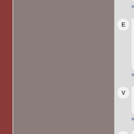
R
E
R
V
R