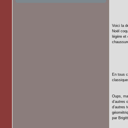
Voici la 
Noël coqu
légère et
chaussure
En tous c
classique
Oups, mai
d’autres 
d’autres 
géométriq
par Brigi