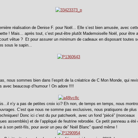
dernière réalisation de Denise F. pour Noël... Elle s’est bien amusée, avec cet
ette ! Mais... après tout, c’est peut-être plutôt Mademoiselle Noël, pour être 
 court vêtue ? Et pour assurer un minimum de cadeaux en disposant toutes 
s sous le sapin...
as, nous sommes bien dans l’esprit de la créatrice de C Mon Monde, qui revi
s avec beaucoup d’humour ! On adore !!!!
s...il n’y a pas de petites croix ici? Eh non, de temps en temps, nous montr
ouvrages. C’est que nous ne somme pas exclusives, nous pratiquons de plus
techniques! Donc ici c’est du pur patchwork, avec un fond “piécé” (morceaux
ues assemblés) et de l’appliqué de feutrine rebrodée. Ce petit panneau a été
tte à son petit-fils, pour avoir un peu de” Noël Blanc” quand même !