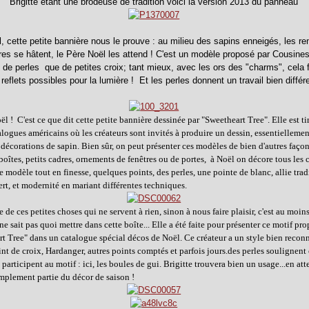
Brigitte étant une brodeuse de tradition voici la version 2013 du panneau
l, cette petite bannière nous le prouve : au milieu des sapins enneigés, les r
ires se hâtent, le Père Noël les attend ! C'est un modèle proposé par Cousines
 de perles que de petites croix; tant mieux, avec les ors des "charms", cela f
reflets possibles pour la lumière ! Et les perles donnent un travail bien différe
l ! C'est ce que dit cette petite bannière dessinée par "Sweetheart Tree". Elle est ti
alogues américains où les créateurs sont invités à produire un dessin, essentiellemen
s décorations de sapin. Bien sûr, on peut présenter ces modèles de bien d'autres façons
boîtes, petits cadres, ornements de fenêtres ou de portes, à Noël on décore tous les 
 modèle tout en finesse, quelques points, des perles, une pointe de blanc, allie trad
ert, et modernité en mariant différentes techniques.
 de ces petites choses qui ne servent à rien, sinon à nous faire plaisir, c'est au moin
 ne sait pas quoi mettre dans cette boîte... Elle a été faite pour présenter ce motif pr
t Tree" dans un catalogue spécial décos de Noël. Ce créateur a un style bien reconn
nt de croix, Hardanger, autres points comptés et parfois jours.des perles soulignent 
u participent au motif : ici, les boules de gui. Brigitte trouvera bien un usage...en at
simplement partie du décor de saison !