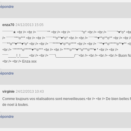
épondre
enza70
24/12/2013 15:05
¨¨¨¨¨¨¨¨¨★ <br /> <br /> ¨¨¨¨¨¨¨¨¨** <br /> <br /> ¨¨¨¨¨¨¨¨¨*o* <br /> <br /> ¨¨¨¨¨¨¨¨*♥*o* <b
/> ¨¨¨¨¨¨¨***o*** <br /> <br /> ¨¨¨¨¨¨**o**♥*o* <br /> <br /> ¨¨¨¨¨**♥**o**o** <br /> <br /
¨¨¨¨**o**♥***♥*o* <br /> <br /> ¨¨¨*****♥*o**o**** <br /> <br /> ¨¨**♥**o*****o**♥** <b
<br /> ¨******o*****♥**o*** <br /> <br /> ****o***♥**o***o***♥ * <br /> <br />
¨¨¨¨¨____!_!____ <br /> <br /> ¨¨¨¨¨\_________/¨¨¨<br /> <br /> <br /> <br /> Buon Na
<br /> <br /> Enza xxx
épondre
virginie
24/12/2013 10:43
Comme toujours vos réalisations sont merveilleuses.<br /> <br /> De bien belles 
de noel à toutes.
épondre