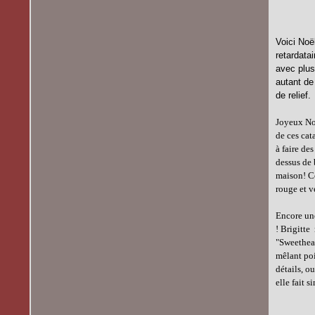
Voici Noë
retardata
avec plus
autant de 
de relief.
Joyeux Noë
de ces cat
à faire de
dessus de 
maison! Ce
rouge et v
Encore une
! Brigitte
"Sweethear
mêlant poi
détails, o
elle fait 