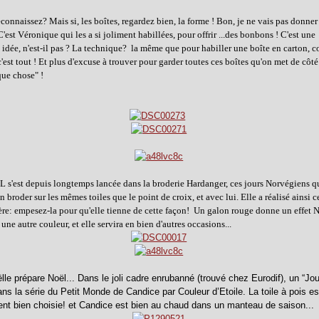
econnaissez? Mais si, les boîtes, regardez bien, la forme ! Bon, je ne vais pas donner
C'est Véronique qui les a si joliment habillées, pour offrir ...des bonbons ! C'est une
 idée, n'est-il pas ? La technique? la même que pour habiller une boîte en carton, co
c'est tout ! Et plus d'excuse à trouver pour garder toutes ces boîtes qu'on met de côt
que chose" !
L s'est depuis longtemps lancée dans la broderie Hardanger, ces jours Norvégiens q
en broder sur les mêmes toiles que le point de croix, et avec lui. Elle a réalisé ainsi c
e: empesez-la pour qu'elle tienne de cette façon! Un galon rouge donne un effet N
 une autre couleur, et elle servira en bien d'autres occasions...
lle prépare Noël... Dans le joli cadre enrubanné (trouvé chez Eurodif), un “Jo
ans la série du Petit Monde de Candice par Couleur d’Etoile. La toile à pois es
t bien choisie! et Candice est bien au chaud dans un manteau de saison...