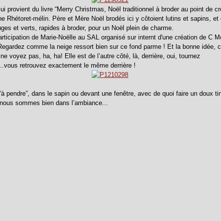
lui provient du livre “Merry Christmas, Noël traditionnel à broder au point de cr
e Rhétoret-mélin. Père et Mère Noël brodés ici y côtoient lutins et sapins, et 
uges et verts, rapides à broder, pour un Noël plein de charme.
participation de Marie-Noëlle au SAL organisé sur internt d'une création de C 
egardez comme la neige ressort bien sur ce fond parme ! Et la bonne idée, c’
ne voyez pas, ha, ha! Elle est de l’autre côté, là, derrière, oui, tournez
...vous retrouvez exactement le même derrière !
à pendre”, dans le sapin ou devant une fenêtre, avec de quoi faire un doux t
 nous sommes bien dans l’ambiance...