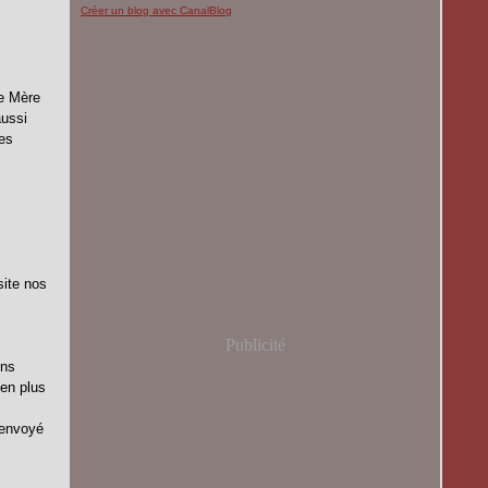
Créer un blog avec CanalBlog
te Mère
aussi
ses
site nos
Publicité
ons
 en plus
 envoyé