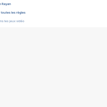
im Rayan
 toutes les règles
s les jeux vidéo
us choquant de Rockstar ? - Le scandale BULLY
e plus moche de Steam
du RÊVE tourne au CAUCHEMAR
pendant 8 heures
it… à tort
umiliés par un jeu vidéo
ire - Final Fantasy 8
ti un empire - Age of Empires
story DOFUS