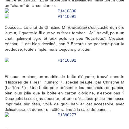
mettre au chaud... Et la brodeuse a travaillé en miniature, ajouté
un “charm” de circonstance.
Coucou... Le chat de Christine M.
s’est caché derrière
(la deuxième)
le mur, il guette le fil que vous ferez tomber... Joli travail, pour un
chat joliment tigré et aux poils un peu “fous-fous”. Création
Anchor, il est bien dessiné, non ? Encore une pochette pour la
brodeuse, toute simple, mais toujours pratique.
Et pour terminer, un modèle de boîte élégante, trouvé dans le
“Histoires de Filles” numéro 7, spécial beauté, par Christine M
(La 1ère ! ) . Une boîte pour présenter les mouchoirs en papier,
bien plus jolie que la boîte en carton d’origine, n’est-ce pas ?
Deux jolis tissus gris-douceur, et une délicieuse petite frimousse
imprimée sur tissu, voilà de quoi habiller cet accessoire avec
délicatesse, et donner un côté raffiné à la salle de bains ...