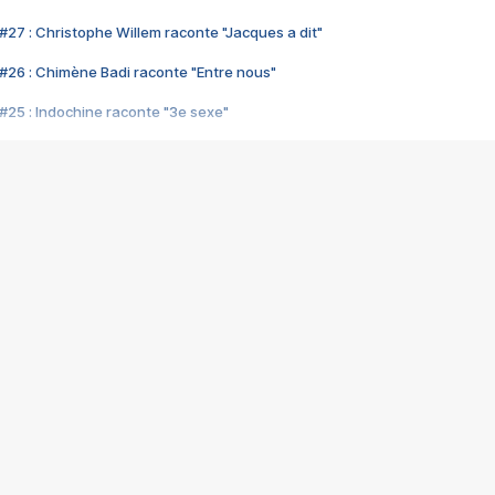
#27 : Christophe Willem raconte "Jacques a dit"
#26 : Chimène Badi raconte "Entre nous"
#25 : Indochine raconte "3e sexe"
#24 : Zaho raconte "C'est chelou"
#23 : Patrick Bruel raconte "Au café des délices"
#22 : Kyo raconte "Le chemin"
#21 : Nolwenn Leroy raconte "Cassé"
#20 : Patrick Hernandez raconte "Born to be alive"
#19 : Lorie raconte "Près de moi"
#18 : Michael Jones raconte "A nos actes manqués" (avec Jean-Jacque
#17 : Khaled raconte "Aïcha"
#16 : Corneille raconte "Parce qu'on vient de loin"