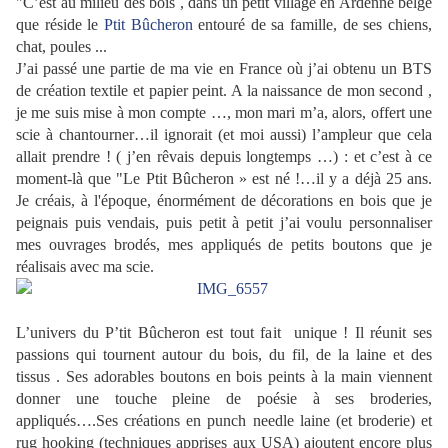
"C’est au milieu des bois , dans un petit village en Ardenne belge
que réside le
Ptit Bûcheron
entouré de sa famille, de ses chiens,
chat, poules ...
J’ai passé une partie de ma vie en France où j’ai obtenu un BTS
de création textile et papier peint. A la naissance de mon second ,
je me suis mise à mon compte …, mon mari m’a, alors, offert une
scie à chantourner…il ignorait (et moi aussi) l’ampleur que cela
allait prendre ! ( j’en rêvais depuis longtemps …) : et c’est à ce
moment-là que "Le Ptit Bûcheron » est né !…il y a déjà 25 ans.
Je créais, à l'époque, énormément de décorations en bois que je
peignais puis vendais, puis petit à petit j’ai voulu personnaliser
mes ouvrages brodés, mes appliqués de petits boutons que je
réalisais avec ma scie.
L’univers du P’tit Bûcheron est tout fait unique ! Il réunit ses
passions qui tournent autour du bois, du fil, de la laine et des
tissus . Ses adorables boutons en bois peints à la main viennent
donner une touche pleine de poésie à ses broderies,
appliqués….Ses créations en punch needle laine (et broderie) et
rug hooking (techniques apprises aux USA) ajoutent encore plus