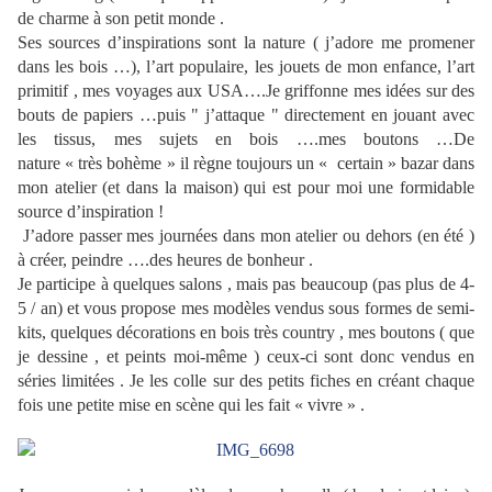
de charme à son petit monde .
Ses sources d’inspirations sont la nature ( j’adore me promener
dans les bois …), l’art populaire, les jouets de mon enfance, l’art
primitif , mes voyages aux USA….Je griffonne mes idées sur des
bouts de papiers …puis " j’attaque " directement en jouant avec
les tissus, mes sujets en bois ….mes boutons …De
nature « très bohème » il règne toujours un « certain » bazar dans
mon atelier (et dans la maison) qui est pour moi une formidable
source d’inspiration !
J’adore passer mes journées dans mon atelier ou dehors (en été )
à créer, peindre ….des heures de bonheur .
Je participe à quelques salons , mais pas beaucoup (pas plus de 4-
5 / an) et vous propose mes modèles vendus sous formes de semi-
kits, quelques décorations en bois très country , mes boutons ( que
je dessine , et peints moi-même ) ceux-ci sont donc vendus en
séries limitées . Je les colle sur des petits fiches en créant chaque
fois une petite mise en scène qui les fait « vivre » .