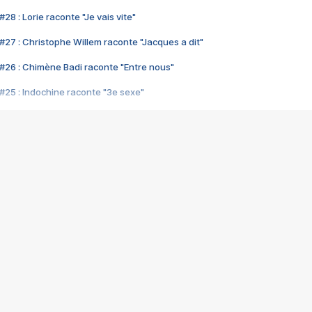
28 : Lorie raconte "Je vais vite"
#27 : Christophe Willem raconte "Jacques a dit"
#26 : Chimène Badi raconte "Entre nous"
#25 : Indochine raconte "3e sexe"
#24 : Zaho raconte "C'est chelou"
#23 : Patrick Bruel raconte "Au café des délices"
#22 : Kyo raconte "Le chemin"
#21 : Nolwenn Leroy raconte "Cassé"
#20 : Patrick Hernandez raconte "Born to be alive"
#19 : Lorie raconte "Près de moi"
#18 : Michael Jones raconte "A nos actes manqués" (avec Jean-Jacque
#17 : Khaled raconte "Aïcha"